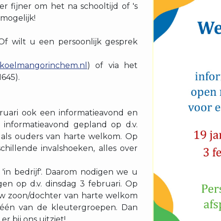
ter fijner om het na schooltijd of 's
mogelijk!
f wilt u een persoonlijk gesprek
koelmangorinchem.nl
) of via het
645).
bruari ook een informatieavond en
informatieavond gepland op d.v.
u als ouders van harte welkom. Op
hillende invalshoeken, alles over
'in bedrijf'. Daarom nodigen we u
en op d.v. dinsdag 3 februari. Op
w zoon/dochter van harte welkom
 één van de kleutergroepen. Dan
 bij ons uitziet!