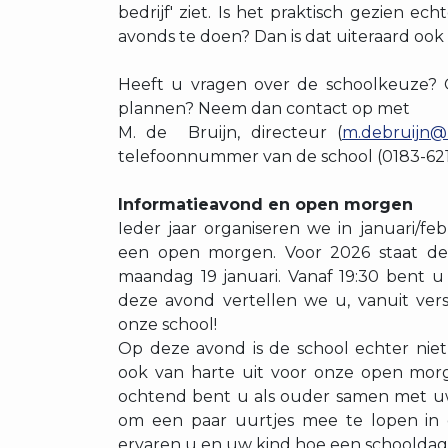
bedrijf' ziet. Is het praktisch gezien ech
avonds te doen? Dan is dat uiteraard ook 
Heeft u vragen over de schoolkeuze? O
plannen? Neem dan contact op met
M. de Bruijn, directeur (
m.debruijn@
telefoonnummer van de school (0183-621
Informatieavond en open morgen
Ieder jaar organiseren we in januari/fe
een open morgen. Voor 2026 staat de 
maandag 19 januari. Vanaf 19:30 bent 
deze avond vertellen we u, vanuit versc
onze school!
Op deze avond is de school echter niet 
ook van harte uit voor onze open morg
ochtend bent u als ouder samen met u
om een paar uurtjes mee te lopen in
ervaren u en uw kind hoe een schooldag er