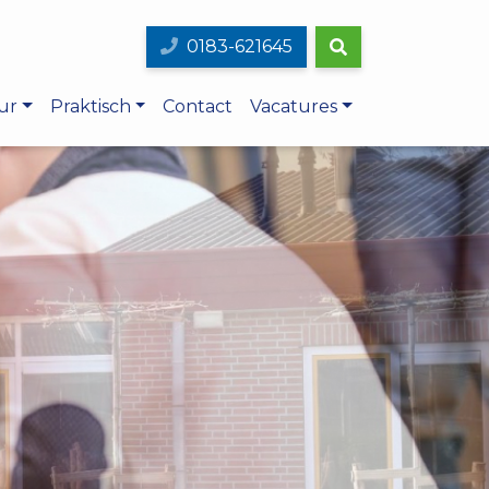
0183-621645
ur
Praktisch
Contact
Vacatures